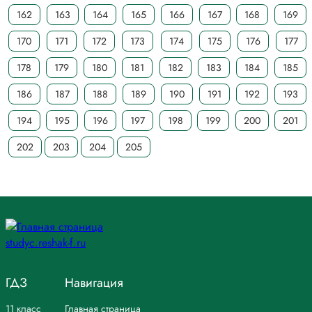
162
163
164
165
166
167
168
169
170
171
172
173
174
175
176
177
178
179
180
181
182
183
184
185
186
187
188
189
190
191
192
193
194
195
196
197
198
199
200
201
202
203
204
205
ГДЗ
Навигация
11 класс
Главная страница